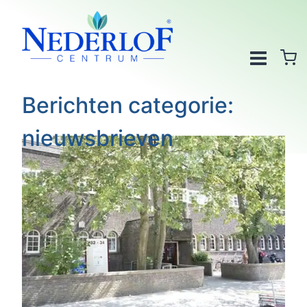
Doorgaan
naar
inhoud
Berichten categorie:
nieuwsbrieven