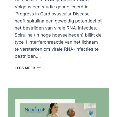
Volgens een studie gepubliceerd in
‘Progress in Cardiovascular Disease’
heeft spirulina een geweldig potentieel bij
het bestrijden van virale RNA-infecties.
Spirulina (in hoge hoeveelheden) blijkt de
type 1 interferonreactie van het lichaam
te versterken om virale RNA-infecties te
bestrijden,…
SUPPLEMENTEN
LEES MEER
ALS
MEDICIJN
BIJ
HET
BESTRIJDEN
VAN
HET
CORONAVIRUS
(COVID-