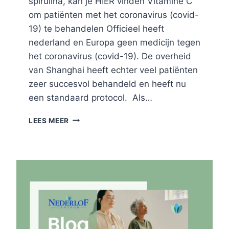
spirulina, kan je HIER vinden Vitamine C
om patiënten met het coronavirus (covid-
19) te behandelen Officieel heeft
nederland en Europa geen medicijn tegen
het coronavirus (covid-19). De overheid
van Shanghai heeft echter veel patiënten
zeer succesvol behandeld en heeft nu
een standaard protocol. Als…
VITAMINE
LEES MEER
C
OM
PATIËNTEN
MET
HET
CORONAVIRUS
(COVID-
19)
TE
BEHANDELEN