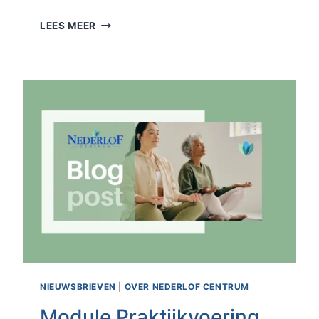
BELEID
LEES MEER
MEDEWERKERS
EN
LERAREN
–
MAATSCHAPPELIJK
EN
POLITIEK
NIEUWSBRIEVEN
|
OVER NEDERLOF CENTRUM
Module Praktijkvoering