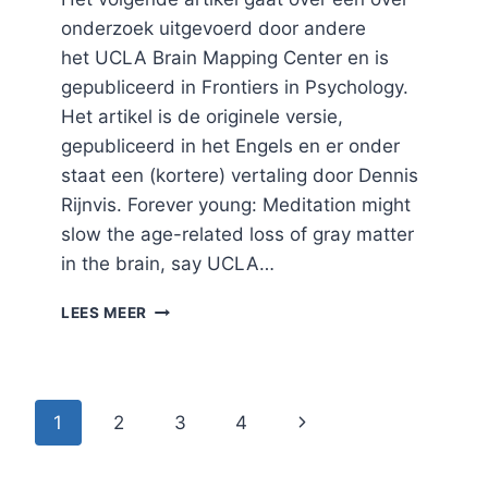
onderzoek uitgevoerd door andere
het UCLA Brain Mapping Center en is
gepubliceerd in Frontiers in Psychology.
Het artikel is de originele versie,
gepubliceerd in het Engels en er onder
staat een (kortere) vertaling door Dennis
Rijnvis. Forever young: Meditation might
slow the age-related loss of gray matter
in the brain, say UCLA…
MEDITEREN
LEES MEER
VOOR
ONZE
GRIJZE
CELLEN
Paginanavigatie
Volgende
1
2
3
4
–
TEGENGAAN
pagina
VAN