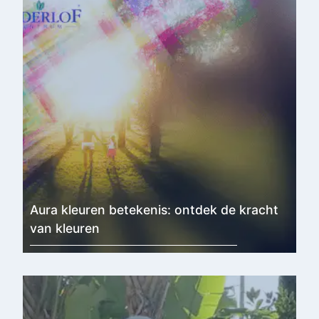
exclusief alleen voor gecertificeerde leraren
/ trainers.
De Shin-Do Masters die les geven in Shin-
Do of Shin-Do gebruiken in hun praktijk zijn
opgeleid door- of met toestemming van het
Nederlof centrum, en hebben toestemming
les te geven en de naam te gebruiken. Daar
zijn geen uitzonderingen op. De naam Shin-
Do is beschermd en alleen de door Nederlof
Centrum getrainde leraren / coaches mogen
deze naam gebruiken.
Aura kleuren betekenis: ontdek de kracht
Na certificering kun je ervoor kiezen om
van kleuren
vermeld te worden in het register op de
site
shin-do-leraren.nl