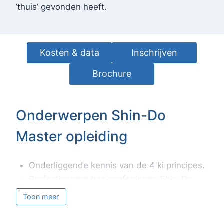
’thuis’ gevonden heeft.
Kosten & data
Inschrijven
Brochure
Onderwerpen Shin-Do Master opleiding Onderliggende
Onderwerpen Shin-Do
Master opleiding
Onderliggende kennis van de 4 ki principes.
Perfectioneren basisoefeningen Shin-Do.
Beter worden in testen / aanvoelen wanneer
Toon meer
iemand in ki is.
Assisteren van de student om beter in ki te