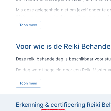
Mis deze gelegenheid niet om jezelf onder te d
We kijken ernaar uit je te verwelkomen op de R
Toon meer
Let op:
Vanwege praktische redenen zijn de besc
behandeling en verbinding met medestudenten
Voor wie is de Reiki Behandeldag geschikt? Dez
Voor wie is de Reiki Behande
Deze reiki behandeldag is beschikbaar voor stu
De dag wordt begeleid door een Reiki Master v
De dag is toegankelijk voor:
Toon meer
Studenten 2e graad reiki.
Reiki Practitioners.
Erkenning & certificering Reiki B