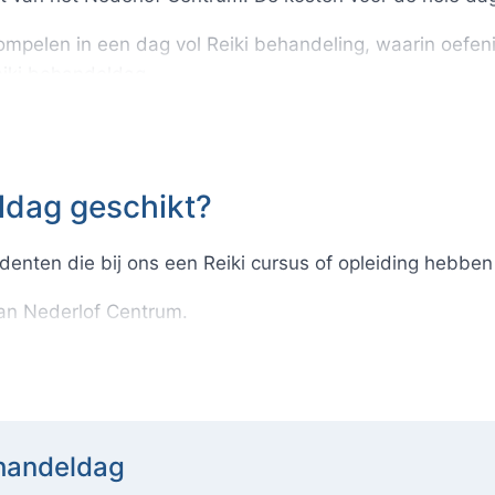
ompelen in een dag vol Reiki behandeling, waarin oefen
eiki behandeldag.
hikbare plekken beperkt. Zorg ervoor dat je jouw plek 
.
e reiki behandeldag is beschikbaar voor studenten die 
ldag geschikt?
denten die bij ons een Reiki cursus of opleiding hebben
an Nederlof Centrum.
ehandeldag