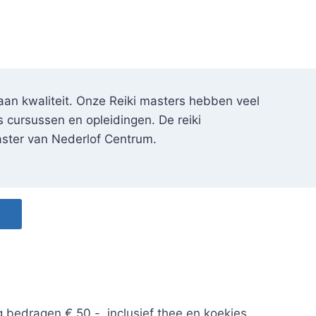
an kwaliteit. Onze Reiki masters hebben veel
s cursussen en opleidingen. De reiki
ster van Nederlof Centrum.
sten voor de hele dag bedragen € 50,-, inclusief thee e
 bedragen € 50,-, inclusief thee en koekjes.