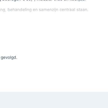
ing, behandeling en samenzijn centraal staan.
reserveert voor deze bijzondere dag vol Reiki
bij ons een Reiki cursus of opleiding hebben gevolgd. D
 gevolgd.