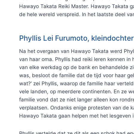
Hawayo Takata Reiki Master. Hawayo Takata gaf h
de hele wereld verspreid. In het laatste deel va
Phyllis Lei Furumoto, kleindocht
Na het overgaan van Hawayo Takata werd Phyll
van haar oma. Phyllis had reiki leren kennen in 
van elke werkdag op de bank en behandelde zich
was, besloot de familie dat de tijd voor haar
wat?’ zei Phyllis, waarop de familie haar verteld
vele landen, op meerdere continenten. En ze we
familie vond dat ze niet langer alleen kon rondr
verplaatsen. Ondanks enige protesten van de ka
Hawayo Takata gaan helpen met het lesgeven in
Phyllis vertelde dat ze dit als een schok had 