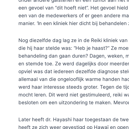
onder andere galstenen en een tumor aan het l
een gevoel van “dit hoeft niet”. Het gevoel hie
een van de medewerkers of er geen andere man
manier. ‘In een kliniek hier dicht bij behandelen 
Nog diezelfde dag lag ze in de Reiki kliniek va
die hij haar stelde was: “Heb je haast?” Ze mo
behandeling dan gaan duren? Dagen, weken, maa
en stemde toe. Ze werd dagelijks door meerdere
opviel was dat iedereen dezelfde diagnose ste
allemaal van die ongelooflijk warme handen h
werd haar interesse steeds groter. Tegen de ti
mocht leren. Dit werd niet gestimuleerd, reiki 
besloten om een uitzondering te maken. Mevrou
Later heeft dr. Hayashi haar toegestaan de tw
heeft ze zich weer gevestigd op Hawaï en opend