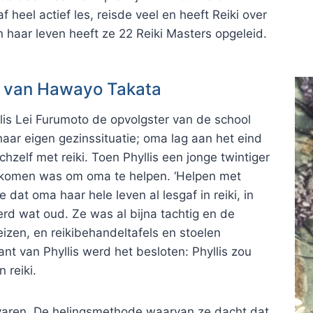
eel actief les, reisde veel en heeft Reiki over
n haar leven heeft ze 22 Reiki Masters opgeleid.
er van Hawayo Takata
is Lei Furumoto de opvolgster van de school
haar eigen gezinssituatie; oma lag aan het eind
zelf met reiki. Toen Phyllis een jonge twintiger
 gekomen was om oma te helpen. ‘Helpen met
e dat oma haar hele leven al lesgaf in reiki, in
rd wat oud. Ze was al bijna tachtig en de
eizen, en reikibehandeltafels en stoelen
nt van Phyllis werd het besloten: Phyllis zou
 reiki.
ervaren. De helingsmethode waarvan ze dacht dat