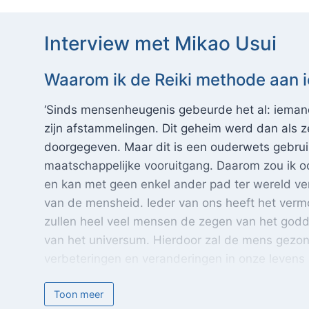
Interview met Mikao Usui Waarom ik de Reiki me
Interview met Mikao Usui
Waarom ik de Reiki methode aan i
‘Sinds mensenheugenis gebeurde het al: iemand 
zijn afstammelingen. Dit geheim werd dan als z
doorgegeven. Maar dit is een ouderwets gebrui
maatschappelijke vooruitgang. Daarom zou ik ook
en kan met geen enkel ander pad ter wereld ver
van de mensheid. Ieder van ons heeft het verm
zullen heel veel mensen de zegen van het goddel
van het universum. Hierdoor zal de mens gezo
verbeteringen en veranderingen in onze levens
waarom ik deze methode vrijelijk aan het grote p
Toon meer