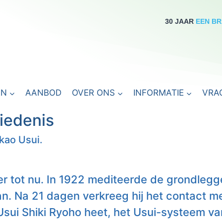
30 JAAR
EEN B
EN
AANBOD
OVER ONS
INFORMATIE
VRA
hiedenis
kao Usui.
er tot nu. In 1922 mediteerde de grondlegge
n. Na 21 dagen verkreeg hij het contact me
Usui Shiki Ryoho heet, het Usui-systeem va