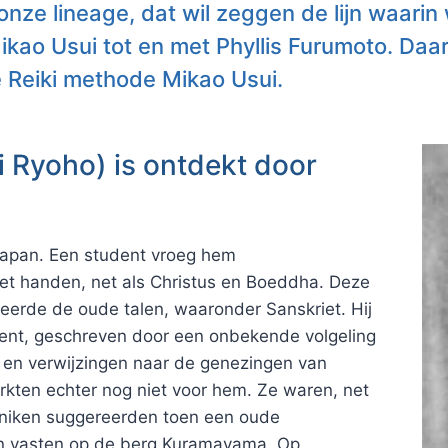
nze lineage, dat wil zeggen de lijn waarin w
 Mikao Usui tot en met Phyllis Furumoto. Daa
 Reiki methode Mikao Usui.
i Ryoho) is ontdekt door
 Japan. Een student vroeg hem
met handen, net als Christus en Boeddha. Deze
eerde de oude talen, waaronder Sanskriet. Hij
ment, geschreven door een onbekende volgeling
en verwijzingen naar de genezingen van
ten echter nog niet voor hem. Ze waren, net
onniken suggereerden toen een oude
en vasten op de berg Kuramayama. Op