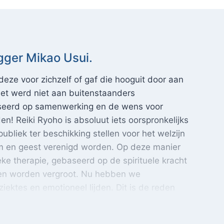
 Mikao Usui. ‘Sinds mensenheugenis gebeurde het al: ie
gger Mikao Usui.
eze voor zichzelf of gaf die hooguit door aan
Het werd niet aan buitenstaanders
baseerd op samenwerking en de wens voor
n! Reiki Ryoho is absoluut iets oorspronkelijks
liek ter beschikking stellen voor het welzijn
am en geest verenigd worden. Op deze manier
ke therapie, gebaseerd op de spirituele kracht
ven worden vergroot. Nu hebben we
ktes en emotioneel lijden. Dit is de reden