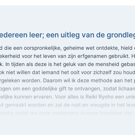
thode aan iedereen leer; een uitleg van de grondlegger
edereen leer; een uitleg van de grondle
die een oorspronkelijke, geheime wet ontdekte, hield d
ekerheid voor het leven van zijn erfgenamen gebruikt. 
k. In tijden als deze is het geluk van de mensheid ge
 niet willen dat iemand het ooit voor zichzelf zou houde
geleken worden. Daarom wil ik deze methode aan het pub
ogen om een goddelijke gift te ontvangen, zodat licha
ijke kunnen ervaren. Voor alles is Reiki Ryoho een unie
nd gemaakt worden en zal de rust en vreugde in het le
 nodig zodat we onze medemens kunnen bevrijden van zie
ubliek durf te leren.’