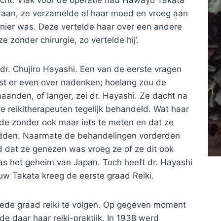
icht. Vlak voor de operatie had Hawayo Takata
ld aan, ze verzamelde al haar moed en vroeg aan
ier was. Deze vertelde haar over een andere
ze zonder chirurgie, zo vertelde hij’.
n dr. Chujiro Hayashi. Een van de eerste vragen
est er even over nadenken; hoelang zou de
nden, of langer, zei dr. Hayashi. Ze dacht na
 reikitherapeuten tegelijk behandeld. Wat haar
lde zonder ook maar iets te meten en dat ze
adden. Naarmate de behandelingen vorderden
jd dat ze genezen was vroeg ze of ze dit ook
was het geheim van Japan. Toch heeft dr. Hayashi
w Takata kreeg de eerste graad Reiki.
eede graad reiki te volgen. Op gegeven moment
e daar haar reiki-praktijk. In 1938 werd