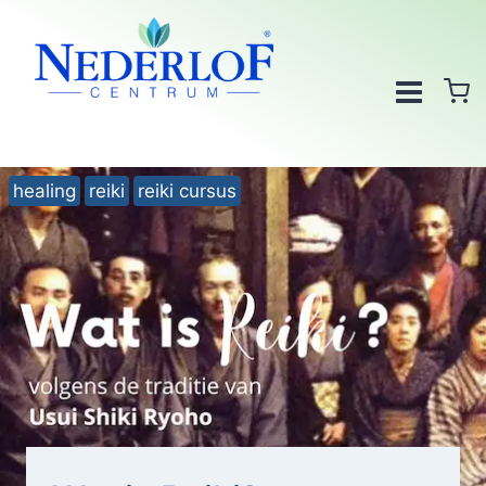
Doorgaan
naar
inhoud
healing
reiki
reiki cursus