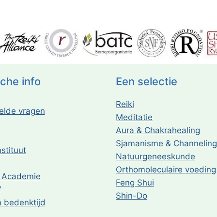
sche info
Een selectie
Reiki
elde vragen
Meditatie
Aura & Chakrahealing
Sjamanisme & Channeling
stituut
Natuurgeneeskunde
Orthomoleculaire voeding
f Academie
Feng Shui
V
Shin-Do
 bedenktijd