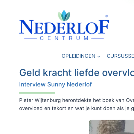
Doorgaan
naar
inhoud
OPLEIDINGEN
CURSUSS
Geld kracht liefde overvl
Interview Sunny Nederlof
Pieter Wijtenburg herontdekte het boek van O
overvloed en tekort en wat je kunt doen als je