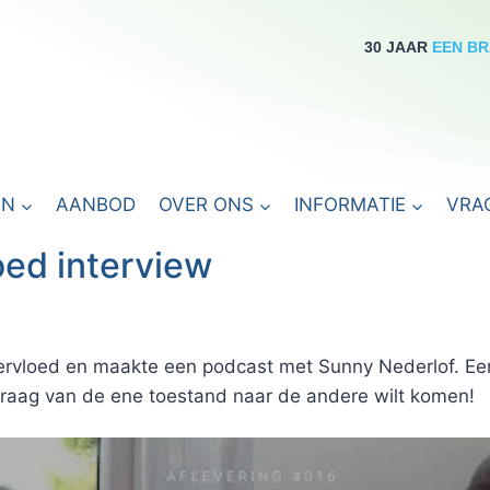
30 JAAR
EEN B
EN
AANBOD
OVER ONS
INFORMATIE
VRA
oed interview
vervloed en maakte een podcast met Sunny Nederlof. E
 graag van de ene toestand naar de andere wilt komen!